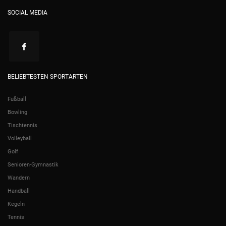
SOCIAL MEDIA
BELIEBTESTEN SPORTARTEN
Fußball
Bowling
Tischtennis
Volleyball
Golf
Senioren-Gymnastik
Wandern
Handball
Kegeln
Tennis