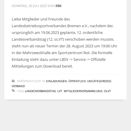
SONNTAG, 30 JULI 2023
VON
RBK
Liebe Mitglieder und Freunde des
Landesbetriebssportverbandes Bremen e.V., nachdem der,
ursprünglich am 19.06.2023 geplante, 12. ordentliche
Landesverbandstag (12. oLVT) verschoben werden musste,
steht nun als neuer Termin der 28. August 2023 um 19:00 Uhr
in der Mehrzweckhalle am Sportzentrum fest. Die formelle
Einladung steht dazu unter LBSV -> Service -> Offizielle
Mitteilungen zum Download bereit.
VERÖFFENTLICHT IN
EINLADUNGEN
,
ÖFFENTLICH
,
UNCATEGORIZED
,
VERBAND
TAGS
LANDESVERBANDSTAG
,
LVT
,
MITGLIEDERVERSAMMLUNG
,
OLVT