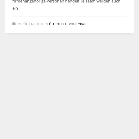
firmenangehörige Personen handelt. Je Team werden auch
ein
VERÖFFENTLICHT IN
ÖFFENTLICH
,
VOLLEYBALL