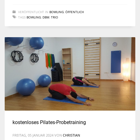
VERÖFFENTLICHT IN
BOWLING
,
ÖFFENTLICH
TAGS
BOWLING
,
DBM
,
TRIO
kostenloses Pilates-Probetraining
FREITAG, 05 JANUAR 2024
VON
CHRISTIAN