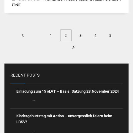
STADT
1
3
4
5
2
RECENT POSTS
Einladung zum 15 oLVT – Basis: Satzung 28.November 2024
...
Kindergeburtstag mit Action – unvergesslich feiern beim
LBSV!
...