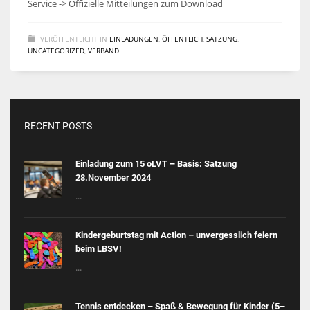
Service -> Offizielle Mitteilungen zum Download
VERÖFFENTLICHT IN
EINLADUNGEN
,
ÖFFENTLICH
,
SATZUNG
,
UNCATEGORIZED
,
VERBAND
RECENT POSTS
Einladung zum 15 oLVT – Basis: Satzung
28.November 2024
...
Kindergeburtstag mit Action – unvergesslich feiern
beim LBSV!
...
Tennis entdecken – Spaß & Bewegung für Kinder (5–