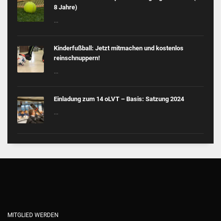
8 Jahre)
...
Kinderfußball: Jetzt mitmachen und kostenlos
reinschnuppern!
...
Einladung zum 14 oLVT – Basis: Satzung 2024
...
MITGLIED WERDEN